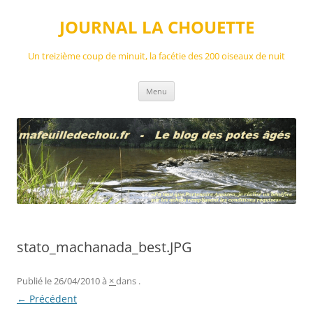
Aller
au
JOURNAL LA CHOUETTE
contenu
Un treizième coup de minuit, la facétie des 200 oiseaux de nuit
Menu
stato_machanada_best.JPG
Publié le
26/04/2010
à
×
dans
.
← Précédent