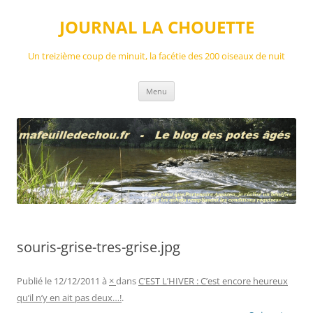
Aller
au
JOURNAL LA CHOUETTE
contenu
Un treizième coup de minuit, la facétie des 200 oiseaux de nuit
Menu
souris-grise-tres-grise.jpg
Publié le
12/12/2011
à
×
dans
C’EST L’HIVER : C’est encore heureux
qu’il n’y en ait pas deux…!
.