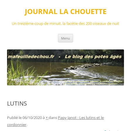
Aller
au
JOURNAL LA CHOUETTE
contenu
Un treizième coup de minuit, la facétie des 200 oiseaux de nuit
Menu
LUTINS
Publié le
06/10/2020
à
×
dans
Papy Janot : Les lutins et le
cordonnier
.