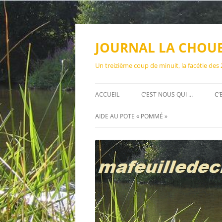
Aller
au
contenu
JOURNAL LA CHOU
Un treizième coup de minuit, la facétie des
ACCUEIL
C’EST NOUS QUI …
C’
AIDE AU POTE « POMMÉ »