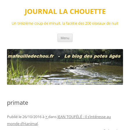
Aller
au
JOURNAL LA CHOUETTE
contenu
Un treizième coup de minuit, la facétie des 200 oiseaux de nuit
Menu
primate
Publié le
26/10/2016
à
×
dans
JEAN TOUFÉLÉ : Il s’intéresse au
monde d’Hanimal
.