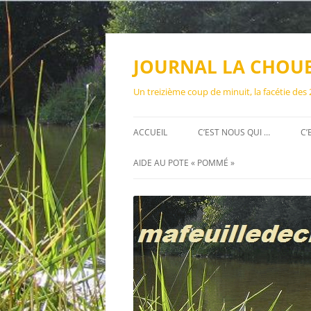
Aller
au
contenu
JOURNAL LA CHOU
Un treizième coup de minuit, la facétie des
ACCUEIL
C’EST NOUS QUI …
C’
AIDE AU POTE « POMMÉ »