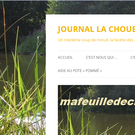
Aller
au
contenu
JOURNAL LA CHOU
Un treizième coup de minuit, la facétie des
ACCUEIL
C’EST NOUS QUI …
C’
AIDE AU POTE « POMMÉ »