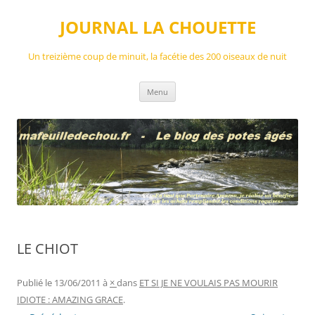
Aller
au
JOURNAL LA CHOUETTE
contenu
Un treizième coup de minuit, la facétie des 200 oiseaux de nuit
Menu
LE CHIOT
Publié le
13/06/2011
à
×
dans
ET SI JE NE VOULAIS PAS MOURIR
IDIOTE : AMAZING GRACE
.