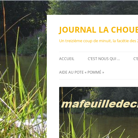
Aller
au
contenu
JOURNAL LA CHOU
Un treizième coup de minuit, la facétie des
ACCUEIL
C’EST NOUS QUI …
C’
AIDE AU POTE « POMMÉ »