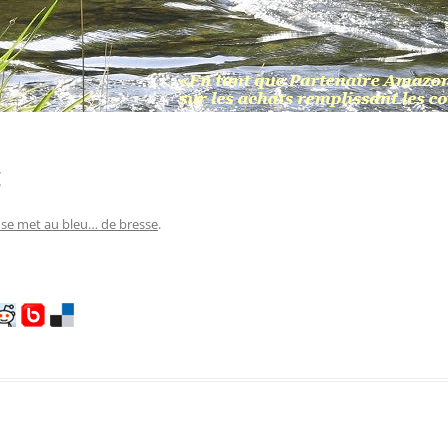
g
 se met au bleu… de bresse
.