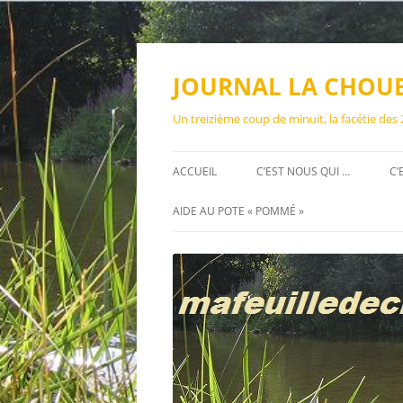
Aller
au
contenu
JOURNAL LA CHOU
Un treizième coup de minuit, la facétie des
ACCUEIL
C’EST NOUS QUI …
C’
AIDE AU POTE « POMMÉ »