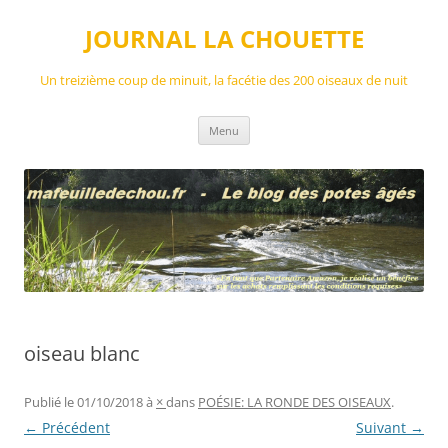
Aller
au
JOURNAL LA CHOUETTE
contenu
Un treizième coup de minuit, la facétie des 200 oiseaux de nuit
Menu
oiseau blanc
Publié le
01/10/2018
à
×
dans
POÉSIE: LA RONDE DES OISEAUX
.
← Précédent
Suivant →