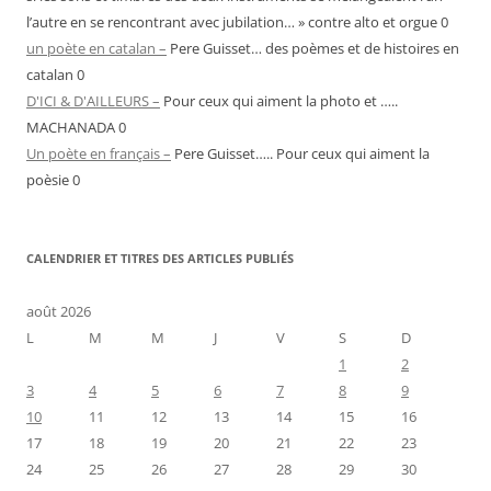
l’autre en se rencontrant avec jubilation… » contre alto et orgue 0
un poète en catalan –
Pere Guisset… des poèmes et de histoires en
catalan 0
D'ICI & D'AILLEURS –
Pour ceux qui aiment la photo et …..
MACHANADA 0
Un poète en français –
Pere Guisset….. Pour ceux qui aiment la
poèsie 0
CALENDRIER ET TITRES DES ARTICLES PUBLIÉS
août 2026
L
M
M
J
V
S
D
1
2
3
4
5
6
7
8
9
10
11
12
13
14
15
16
17
18
19
20
21
22
23
24
25
26
27
28
29
30