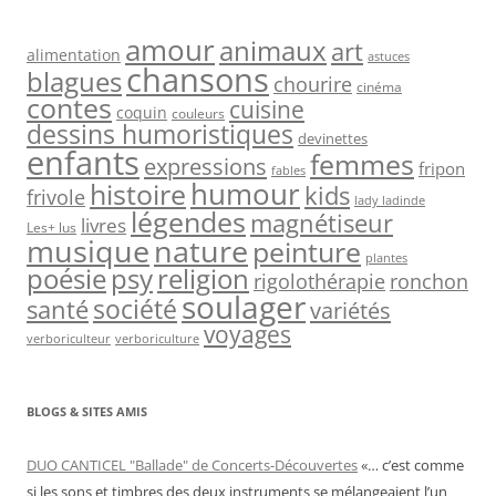
amour
animaux
art
alimentation
astuces
chansons
blagues
chourire
cinéma
contes
cuisine
coquin
couleurs
dessins humoristiques
devinettes
enfants
femmes
expressions
fripon
fables
humour
histoire
kids
frivole
lady ladinde
légendes
magnétiseur
livres
Les+ lus
musique
nature
peinture
plantes
psy
religion
poésie
rigolothérapie
ronchon
soulager
société
santé
variétés
voyages
verboriculteur
verboriculture
BLOGS & SITES AMIS
DUO CANTICEL "Ballade" de Concerts-Découvertes
«… c’est comme
si les sons et timbres des deux instruments se mélangeaient l’un