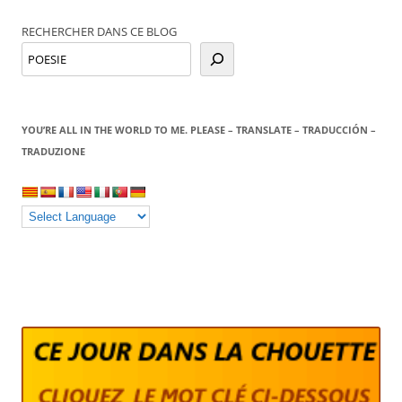
des
RECHERCHER DANS CE BLOG
articles
YOU’RE ALL IN THE WORLD TO ME. PLEASE – TRANSLATE – TRADUCCIÓN –
TRADUZIONE