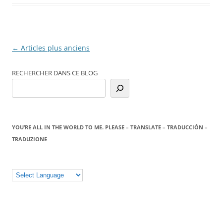
Navigation
←
Articles plus anciens
des
RECHERCHER DANS CE BLOG
articles
YOU’RE ALL IN THE WORLD TO ME. PLEASE – TRANSLATE – TRADUCCIÓN –
TRADUZIONE