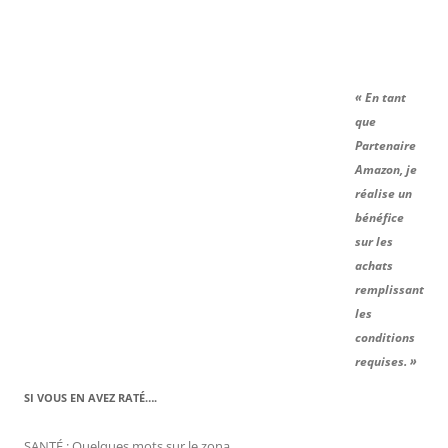
« En tant
que
Partenaire
Amazon, je
réalise un
bénéfice
sur les
achats
remplissant
les
conditions
requises. »
SI VOUS EN AVEZ RATÉ….
SANTÉ : Quelques mots sur le zona