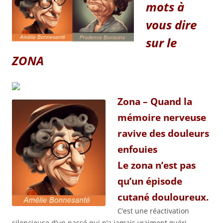
mots à
vous dire
sur le
ZONA
Zona – Quand la
mémoire nerveuse
ravive des douleurs
enfouies
Le zona n’est pas
qu’un épisode
cutané douloureux.
C’est une réactivation
silencieuse d’un passé qui n’a jamais vraiment guéri.