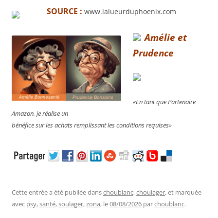
SOURCE :
www.lalueurduphoenix.com
Amélie et
Prudence
«En tant que Partenaire
Amazon, je réalise un
bénéfice sur les achats remplissant les conditions requises»
Cette entrée a été publiée dans
choublanc
,
choulager
, et marquée
avec
psy
,
santé
,
soulager
,
zona
, le
08/08/2026
par
choublanc
.