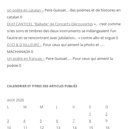
un poète en catalan –
Pere Guisset… des poèmes et de histoires en
catalan 0
DUO CANTICEL "Ballade" de Concerts-Découvertes
«… c’est comme
si les sons et timbres des deux instruments se mélangeaient l’un
l’autre en se rencontrant avec jubilation… » contre alto et orgue 0
D'ICI & D'AILLEURS –
Pour ceux qui aiment la photo et …..
MACHANADA 0
Un poète en français –
Pere Guisset….. Pour ceux qui aiment la
poèsie 0
CALENDRIER ET TITRES DES ARTICLES PUBLIÉS
août 2026
L
M
M
J
V
S
D
1
2
3
4
5
6
7
8
9
10
11
12
13
14
15
16