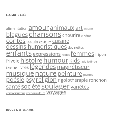
LES MOTS CLÉS
amour
animaux
art
alimentation
astuces
chansons
blagues
chourire
cinéma
contes
cuisine
coquin
couleurs
dessins humoristiques
devinettes
enfants
femmes
expressions
fripon
fables
humour
histoire
kids
frivole
lady ladinde
légendes
magnétiseur
livres
Les+ lus
nature
musique
peinture
plantes
psy
religion
poésie
rigolothérapie
ronchon
soulager
société
santé
variétés
voyages
verboriculteur
verboriculture
BLOGS & SITES AMIS